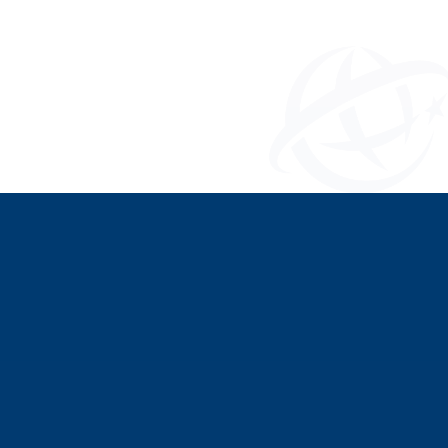
公众号：杭州世外中学 杭州世外外籍人员子女学
校
返回列表
研学活动
未来之城
生涯工作室
夏令营
冬令营
课程资源
课程体系与特色
专项实践研究
教科研项目
教师发展