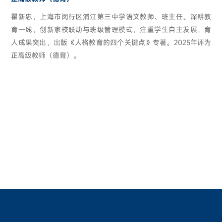
瞿新忠，上海市闵行区浦江第三中学语文教师、班主任。深耕教
育一线，创新家校联动与班级管理模式，注重学生自主发展，育
人成果突出，出版《人格教育的四个关键点》专著。2025年评为
正高级教师（德育）。
平
罗佩明
张悦颖
厉笑影