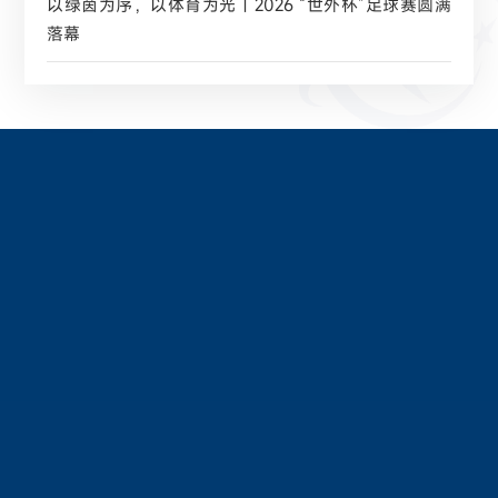
以绿茵为序，以体育为光｜2026 “世外杯”足球赛圆满
落幕
研学活动
未来之城
生涯工作室
夏令营
冬令营
课程资源
课程体系与特色
专项实践研究
教科研项目
教师发展
培训动态
讲座预告
合作项目