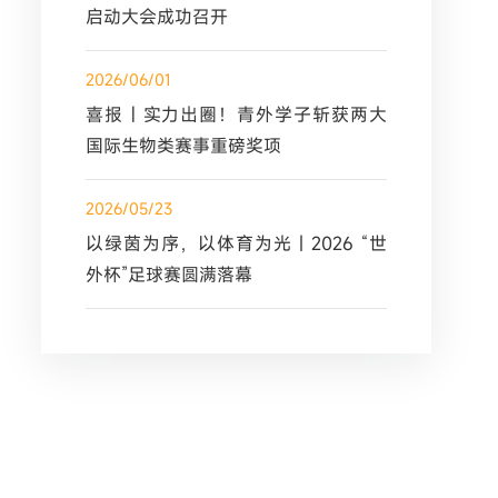
启动大会成功召开
2026/06/01
喜报 | 实力出圈！青外学子斩获两大
国际生物类赛事重磅奖项
2026/05/23
以绿茵为序，以体育为光｜2026 “世
外杯”足球赛圆满落幕