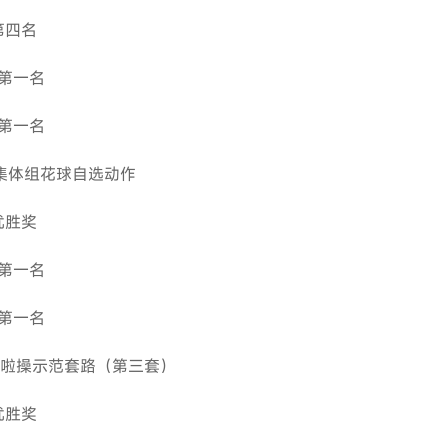
第四名
第一名
第一名
集体组花球自选动作
优胜奖
第一名
第一名
啦啦操示范套路（第三套）
优胜奖