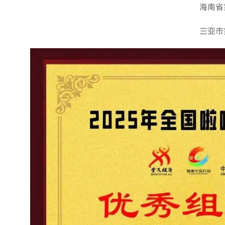
海南省
三亚市