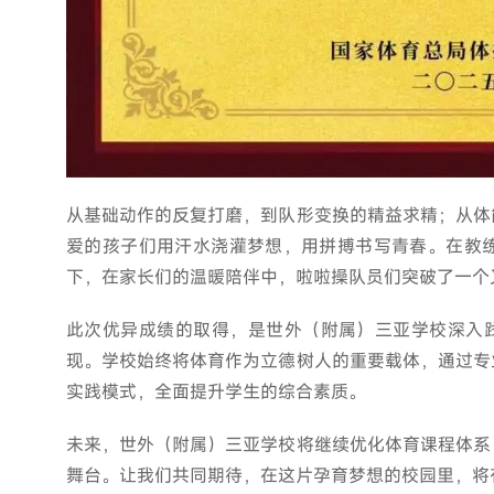
从基础动作的反复打磨，到队形变换的精益求精；从体
爱的孩子们用汗水浇灌梦想，用拼搏书写青春。在教
下，在家长们的温暖陪伴中，啦啦操队员们突破了一个
此次优异成绩的取得，是世外（附属）三亚学校深入践
现。学校始终将体育作为立德树人的重要载体，通过专
实践模式，全面提升学生的综合素质。
未来，世外（附属）三亚学校将继续优化体育课程体系
舞台。让我们共同期待，在这片孕育梦想的校园里，将