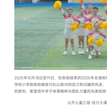
2025年10月18日至19日，在刚刚结束的2025年
学校小学部啦啦操技巧队以绝对的实力和闪耀的风采，
的胜利，更是世外学子体育精神与团队力量的完美绽放
公开儿童乙组-活力大