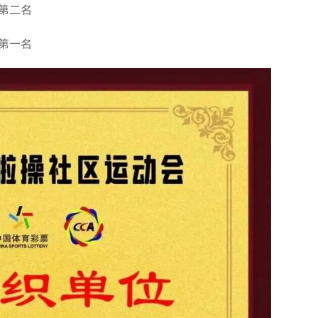
第二名
第一名