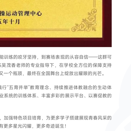
能训练的咬牙坚持，到赛场表现的从容自信——这群可
练吴茂香老师的专业指导下，在学校全方位的保障支持
又一个瓶颈，最终在全国舞台上绽放出耀眼的光芒。
行“五育并举”教育理念、持续推进体教融合的生动体
业系统的训练体系、丰富多彩的展示平台、以赛促教的
，加强特色项目培育，为更多学子搭建展现青春风采的
有更多星光闪耀，更多奇迹诞生！