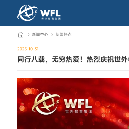
新闻中心
新闻热点
2025-10-31
同行八载，无穷热爱！热烈庆祝世外