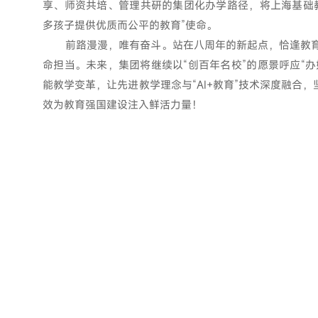
享、师资共培、管理共研的集团化办学路径，将上海基础
多孩子提供优质而公平的教育”使命。
前路漫漫，唯有奋斗。站在八周年的新起点，恰逢教
命担当。未来，集团将继续以“创百年名校”的愿景呼应“办
能教学变革，让先进教学理念与“AI+教育”技术深度融合
效为教育强国建设注入鲜活力量！